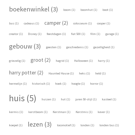
boekenwinkel (3)
boom (1)
boomhut (1)
boot (1)
camper (2)
bus (1)
cadeaus (1)
colosseum (1)
cooper (1)
creator (1)
Disney (1)
feestdagen (1)
fiat 500 (1)
film (1)
garage (1)
gebouw (3)
geesten (1)
geschiedenis (1)
gezelligheid (1)
groot (2)
griezelig (1)
hagrid (1)
Halloween (1)
harry (1)
harry potter (2)
Haunted Hause (1)
heks (1)
held (1)
hermelijn (1)
historisch (1)
hoek (1)
hoogte (1)
horror (1)
huis (5)
huizen (1)
hut (1)
jaren 50-stijl (1)
kasteel (1)
kermis (1)
kerstboom (1)
Kerstman (1)
Kerstmis (1)
kever (1)
lezen (3)
koepel (1)
locomotief (1)
londen (1)
londen bus (1)