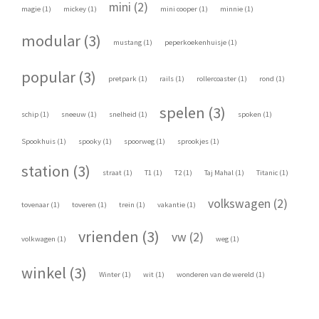
mini (2)
magie (1)
mickey (1)
mini cooper (1)
minnie (1)
modular (3)
mustang (1)
peperkoekenhuisje (1)
popular (3)
pretpark (1)
rails (1)
rollercoaster (1)
rond (1)
spelen (3)
schip (1)
sneeuw (1)
snelheid (1)
spoken (1)
Spookhuis (1)
spooky (1)
spoorweg (1)
sprookjes (1)
station (3)
straat (1)
T1 (1)
T2 (1)
Taj Mahal (1)
Titanic (1)
volkswagen (2)
tovenaar (1)
toveren (1)
trein (1)
vakantie (1)
vrienden (3)
vw (2)
volkwagen (1)
weg (1)
winkel (3)
Winter (1)
wit (1)
wonderen van de wereld (1)