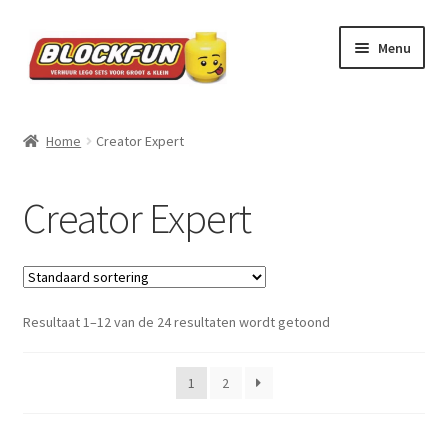
Ga
Ga
Menu
door
naar
naar
de
navigatie
inhoud
Beginpagina
Home
Creator Expert
Alle legosets
Creator Expert
Waarom Lego huren?
Hoe werkt Lego huren?
Resultaat 1–12 van de 24 resultaten wordt getoond
Afspraken
Contact
1
2