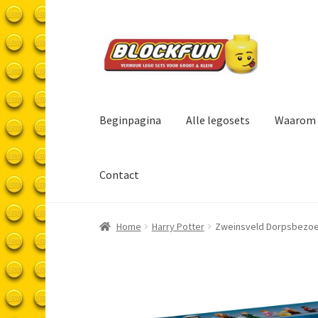
Ga
Ga
door
naar
naar
de
navigatie
inhoud
Beginpagina
Alle legosets
Waarom 
Contact
Home
Harry Potter
Zweinsveld Dorpsbezo