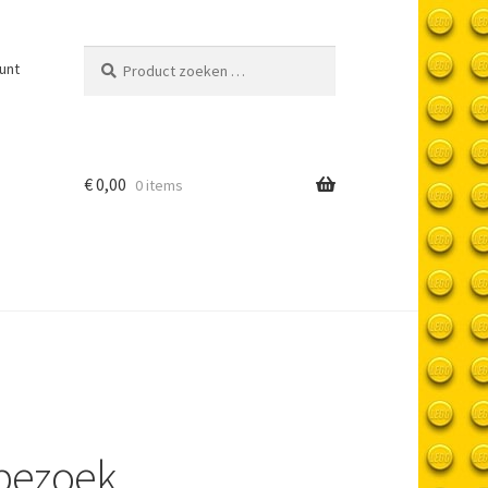
Product
unt
zoeken
…
€
0,00
0 items
bezoek