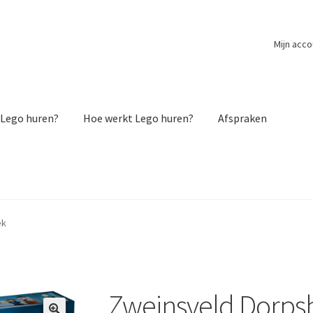
Mijn acco
Lego huren?
Hoe werkt Lego huren?
Afspraken
ek
Zweinsveld Dorps