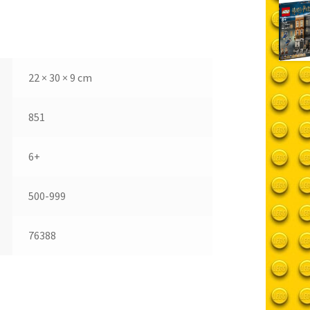
22 × 30 × 9 cm
851
6+
500-999
76388