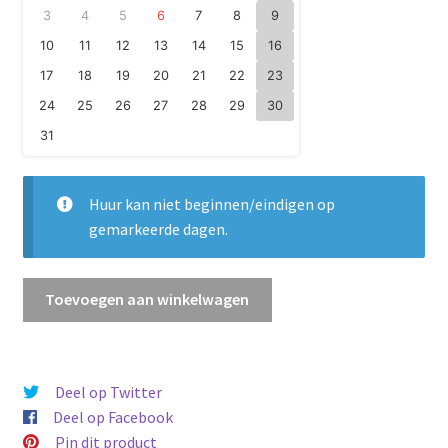
3
4
5
6
7
8
9
10
11
12
13
14
15
16
17
18
19
20
21
22
23
24
25
26
27
28
29
30
31
Huur kan niet beginnen/eindigen op
gemarkeerde dagen.
Race
Toevoegen aan winkelwagen
straaljager
aantal
Deel op Twitter
Deel op Facebook
Pin dit product