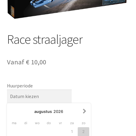
Race straaljager
Vanaf
€
10,00
Huurperiode
augustus
2026
ma
di
wo
do
vr
za
zo
1
2