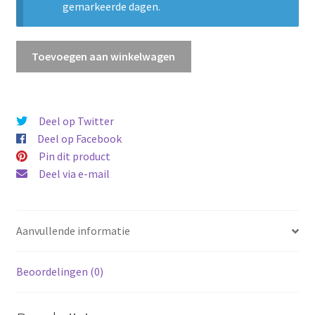
gemarkeerde dagen.
Ontsnapping
Toevoegen aan winkelwagen
uit
de
verborgen
tombe
Deel op Twitter
aantal
Deel op Facebook
Pin dit product
Deel via e-mail
Aanvullende informatie
Beoordelingen (0)