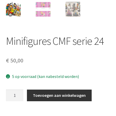
Minifigures CMF serie 24
€
50,00
5 op voorraad (kan nabesteld worden)
Minifigures
Toevoegen aan winkelwagen
CMF
serie
24