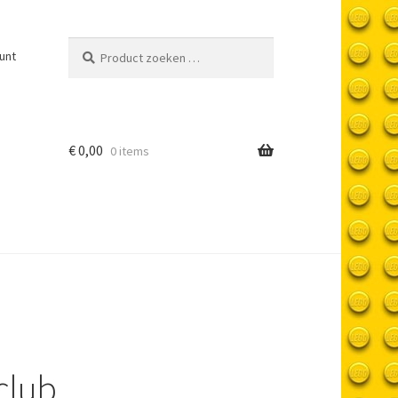
Product
unt
zoeken
…
€
0,00
0 items
club