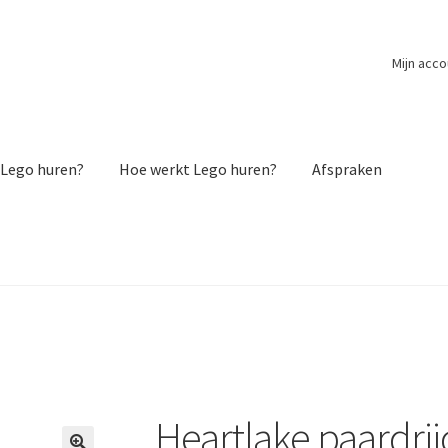
Mijn acco
Lego huren?
Hoe werkt Lego huren?
Afspraken
Heartlake paardrij