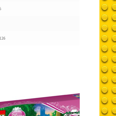
5
126