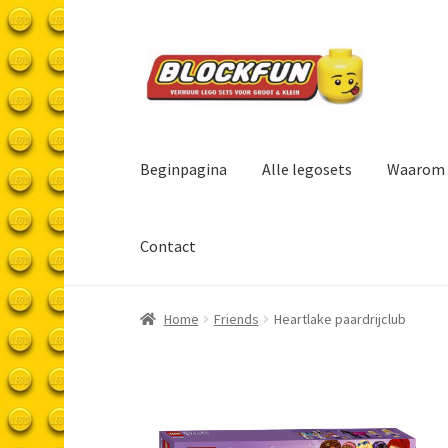
Ga
Ga
door
naar
naar
de
navigatie
inhoud
Beginpagina
Alle legosets
Waarom 
Contact
Home
Friends
Heartlake paardrijclub