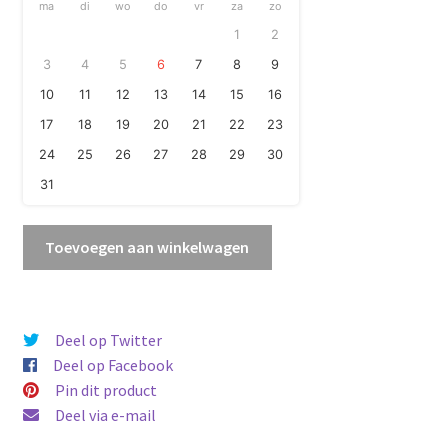
ma
di
wo
do
vr
za
zo
1
2
3
4
5
6
7
8
9
10
11
12
13
14
15
16
17
18
19
20
21
22
23
24
25
26
27
28
29
30
31
Heartlake
Toevoegen aan winkelwagen
City
Resort
aantal
Deel op Twitter
Deel op Facebook
Pin dit product
Deel via e-mail