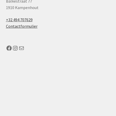
Balkestraat 77
1910 Kampenhout
+32 494 707629
Contactformulier
Facebook
Instagram
Mail