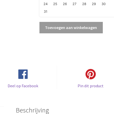
24
25
26
27
28
29
30
31
Avatar
Toevoegen aan winkelwagen
-
Jake
&
Neytiri’s
eerste
vlucht
op
de
Banshee
Deel op Facebook
Pin dit product
aantal
Beschrijving