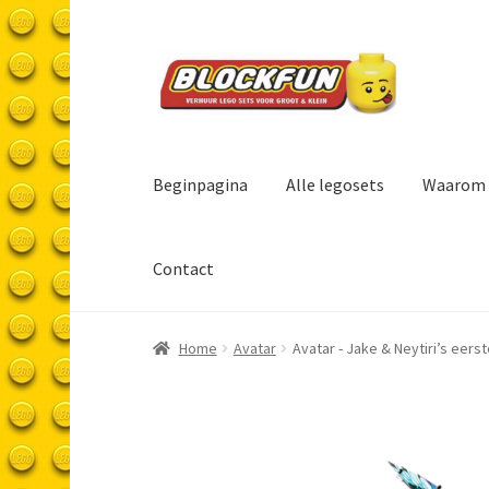
Ga
Ga
door
naar
naar
de
navigatie
inhoud
Beginpagina
Alle legosets
Waarom 
Contact
Home
Avatar
Avatar - Jake & Neytiri’s eers