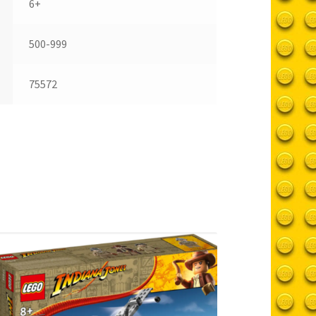
6+
500-999
75572