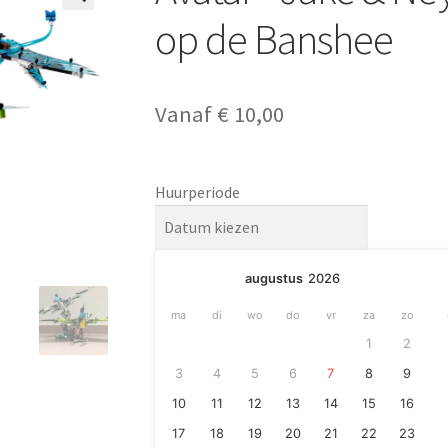
🔍
op de Banshee
Vanaf
€
10,00
Huurperiode
augustus
2026
ma
di
wo
do
vr
za
zo
1
2
3
4
5
6
7
8
9
10
11
12
13
14
15
16
17
18
19
20
21
22
23