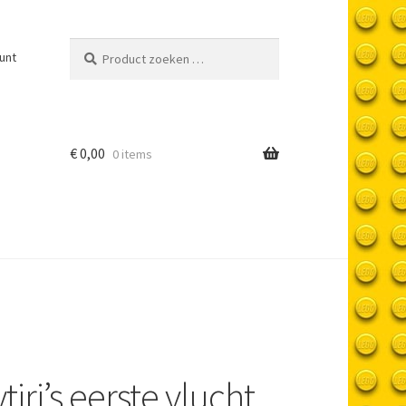
Product
unt
zoeken
…
€
0,00
0 items
tiri’s eerste vlucht