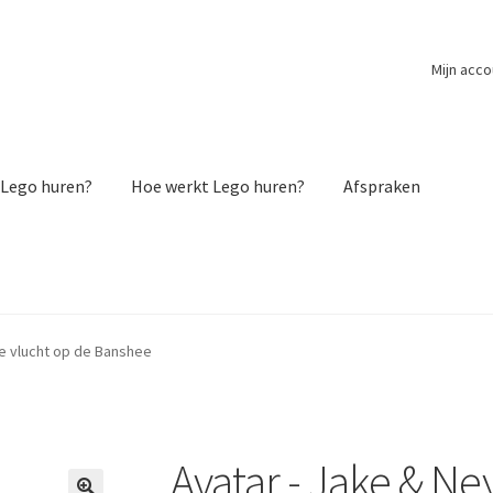
Mijn acco
Lego huren?
Hoe werkt Lego huren?
Afspraken
te vlucht op de Banshee
Avatar - Jake & Ney